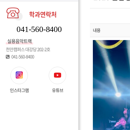
학과연락처
041-560-8400
내용
실용음악트랙
천안캠퍼스 대강당 202-2호
041-560-8400
인스타그램
유튜브