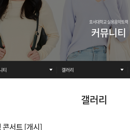
호서대학교 실용음악트랙
커뮤니티
니티
갤러리
공지사항
갤러리
언론보도
동아리
생 콘서트 [개시]