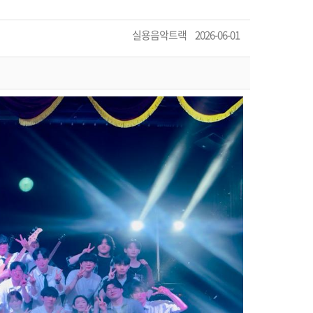
작
실용음악트랙
등
2026-06-01
성
록
자
일
자