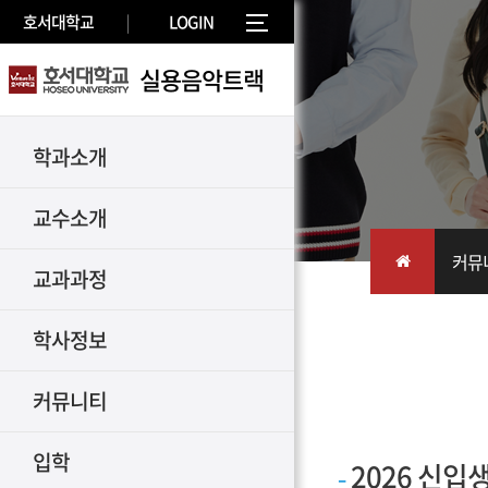
호서대학교
LOGIN
실용음악트랙
학과소개
교수소개
커뮤
교과과정
학사정보
커뮤니티
입학
2026 신입