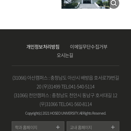
개인정보처리방침
이메일무단수집거부
안
전
오시는길
소
방
학
과
서
(31066) 아산캠퍼스 : 충청남도 아산시 배방읍 호서로79번길
비
스
20 (우)31499 TEL:041-540-5114
메
뉴
(31066) 천안캠퍼스 : 충청남도 천안시 동남구 호서대길 12
(우)31066 TEL:041-560-8114
Copyright(c) 2021 HOSEO UNIVERSITY. All Rights Reserved.
학과 홈페이지
교내 홈페이지
기독교학과
포털시스템