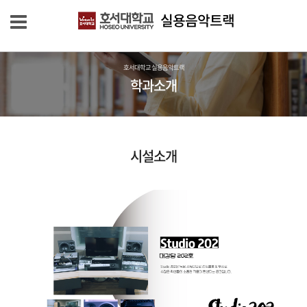
실용음악트랙
호서대학교 실용음악트랙
학과소개
시설소개