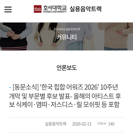
실용음악트랙
호서대학교 실용음악트랙
커뮤니티
언론보도
[동문소식] ‘한국 힙합 어워즈 2026’ 10주년
개막 및 부문별 후보 발표- 올해의 아티스트 후
보 식케이·염따·저스디스·릴 모쉬핏 등 포함
작
등
조
실용음악트랙
2026-02-13
140
성
록
회