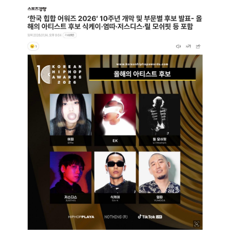
자
일
수
자