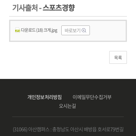
기사출처 -
스포츠경향
다운로드 (18) 크게.jpg
바로보기
개인정보처리방침
이메일무단수집거부
안
전
오시는길
소
방
학
과
서
(31066) 아산캠퍼스 : 충청남도 아산시 배방읍 호서로79번길
비
스